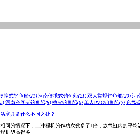
便携式钓鱼船
(21)
河南便携式钓鱼船
(21)
双人常规钓鱼船
(20)
河南
2)
河南充气式钓鱼船
(8)
橡皮钓鱼船
(6)
单人PVC钓鱼船
(5)
充气
船活塞具备什么不同之处？
相同的情况下，二冲程机的作功次数多了1倍，故气缸内的平均
冲程机型高得多。