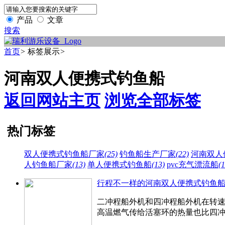
产品
文章
搜索
首页
>
标签展示
>
河南双人便携式钓鱼船
返回网站主页
浏览全部标签
热门标签
双人便携式钓鱼船厂家
(25)
钓鱼船生产厂家
(22)
河南双人
人钓鱼船厂家
(13)
单人便携式钓鱼船
(13)
pvc充气漂流船
(1
行程不一样的河南双人便携式钓鱼
二冲程船外机和四冲程船外机在转速
高温燃气传给活塞环的热量也比四