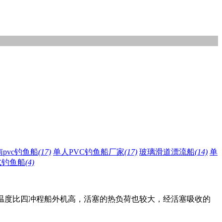
pvc钓鱼船
(17)
单人PVC钓鱼船厂家
(17)
玻璃滑道漂流船
(14)
单
式钓鱼船
(4)
温度比四冲程船外机高，活塞的热负荷也较大，经活塞吸收的